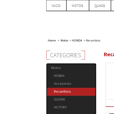
INICIO
MOTOS
QUADS
Home
>
Motos
>
HONDA
>
Recambios
Rec
CATEGORIES
Motos
HONDA
Accesorios
Recambios
SUZUKI
VICTORY