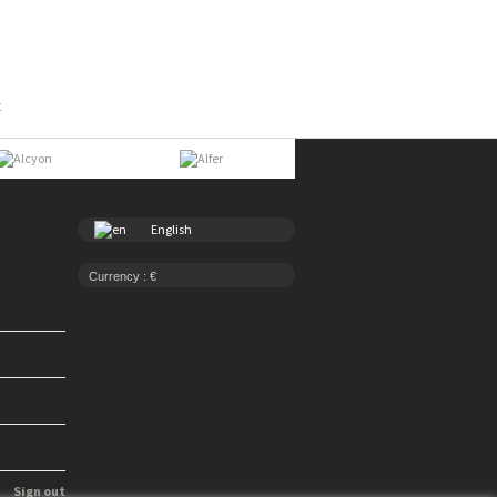
t
English
Currency : €
Sign out