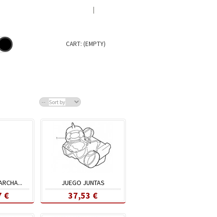
Welcome
Log in
CART:
(EMPTY)
Sort by
RCHA...
JUEGO JUNTAS
7 €
37,53 €