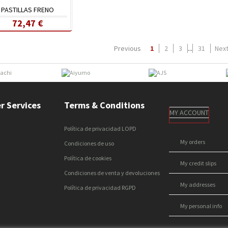
PASTILLAS FRENO
72,47 €
Previous
1
2
3
...
31
Nex
r Services
Terms & Conditions
MY ACCOUNT
Política de privacidad LOPD
My orders
Condiciones de uso
Política de cookies
My credit slips
Condiciones de venta y devoluciones
My addresses
Política de privacidad RGPD
My personal info