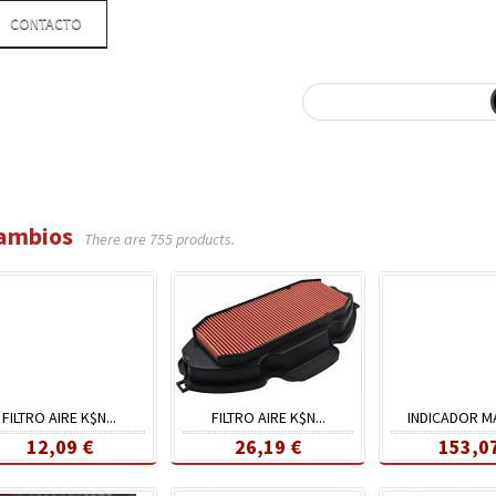
CONTACTO
ambios
There are 755 products.
FILTRO AIRE K$N...
FILTRO AIRE K$N...
INDICADOR MA
12,09 €
26,19 €
153,0